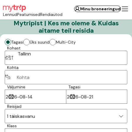
Minu broneeringud
Lennud
Peatumised
Rendiautod
Mytripist | Kes me oleme & Kuidas
aitame teil reisida
Tagasi
Üks suund
Multi-City
Kohast
Tallinn
Kohta
Väljumine
Tagasi
Reisijad
1 täiskasvanu
Klass