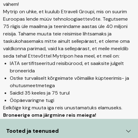
vähem!
Mytrip on uhke, et kuulub Etraveli Groupi, mis on suurim
Euroopas lende müüv tehnoloogiaettevõte. Tegutseme
75 riigis üle maailma ja teenindame aastas üle 40 miljoni
reisija. Tahame muuta teie reisimise lihtsamaks ja
taskukohasemaks mitte ainult sellepärast, et oleme oma
valdkonna parimad, vaid ka sellepärast, et meile meeldib
seda teha! Ettevõttel Mytripon hea meel, et meil on:
IATA sertifitseeritud reisibürood, et saaksite julgelt
broneerida
Ostke turvaliselt kõrgeimate võimalike küpteerimis- ja
ohutusmeetmetega
Saidid 35 keeles ja 75 turul
Ööpäevaringne tugi
Eelkõige kirg muuta iga reis unustamatuks elamuseks.
Broneerige oma järgmine reis meiega!
Tooted ja teenused