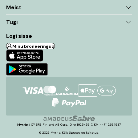
Meist
Tugi
Logi sisse
Minu broneeringud
Mytrip
/ OY SRG Finland AB Corp. ID nr 1925453-7, KM nr FI19254537
© 2026 Mytrip. Kõik õigused on kaitstud.