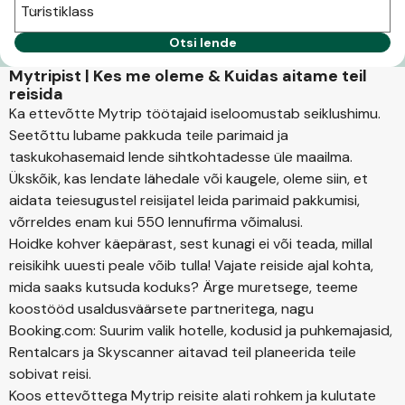
Turistiklass
Otsi lende
Mytripist | Kes me oleme & Kuidas aitame teil
reisida
Ka ettevõtte Mytrip töötajaid iseloomustab seiklushimu.
Seetõttu lubame pakkuda teile parimaid ja
taskukohasemaid lende sihtkohtadesse üle maailma.
Ükskõik, kas lendate lähedale või kaugele, oleme siin, et
aidata teiesugustel reisijatel leida parimaid pakkumisi,
võrreldes enam kui 550 lennufirma võimalusi.
Hoidke kohver käepärast, sest kunagi ei või teada, millal
reisikihk uuesti peale võib tulla! Vajate reiside ajal kohta,
mida saaks kutsuda koduks? Ärge muretsege, teeme
koostööd usaldusväärsete partneritega, nagu
Booking.com: Suurim valik hotelle, kodusid ja puhkemajasid,
Rentalcars ja Skyscanner aitavad teil planeerida teile
sobivat reisi.
Koos ettevõttega Mytrip reisite alati rohkem ja kulutate